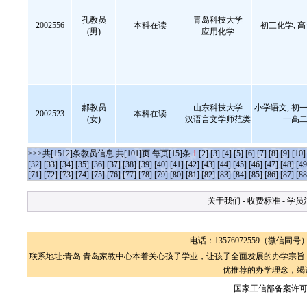
孔教员
青岛科技大学
2002556
本科在读
初三化学, 
(男)
应用化学
郝教员
山东科技大学
小学语文, 初一
2002523
本科在读
(女)
汉语言文学师范类
一高二
>>>共[1512]条教员信息 共[101]页 每页[15]条
1
[2]
[3]
[4]
[5]
[6]
[7]
[8]
[9]
[10]
[32]
[33]
[34]
[35]
[36]
[37]
[38]
[39]
[40]
[41]
[42]
[43]
[44]
[45]
[46]
[47]
[48]
[49
[71]
[72]
[73]
[74]
[75]
[76]
[77]
[78]
[79]
[80]
[81]
[82]
[83]
[84]
[85]
[86]
[87]
[88
关于我们
-
收费标准
-
学员
电话：13576072559（微信同号） 黎
联系地址:青岛 青岛家教中心本着关心孩子学业，让孩子全面发展的办学宗
优推荐的办学理念，竭
国家工信部备案许