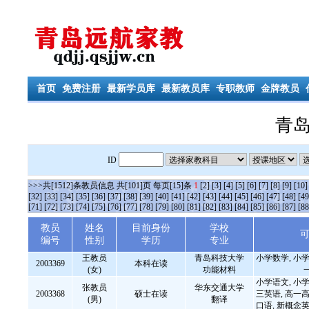
首页
免费注册
最新学员库
最新教员库
专职教师
金牌教员
青
ID
>>>共[1512]条教员信息 共[101]页 每页[15]条
1
[2]
[3]
[4]
[5]
[6]
[7]
[8]
[9]
[10]
[32]
[33]
[34]
[35]
[36]
[37]
[38]
[39]
[40]
[41]
[42]
[43]
[44]
[45]
[46]
[47]
[48]
[49
[71]
[72]
[73]
[74]
[75]
[76]
[77]
[78]
[79]
[80]
[81]
[82]
[83]
[84]
[85]
[86]
[87]
[88
教员
姓名
目前身份
学校
编号
性别
学历
专业
王教员
青岛科技大学
小学数学, 小学
2003369
本科在读
(女)
功能材料
小学语文, 小学
张教员
华东交通大学
2003368
硕士在读
三英语, 高一高
(男)
翻译
口语, 新概念英