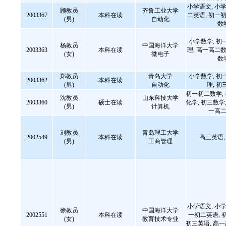
小学语文, 小学
顾教员
齐鲁工业大学
2003367
本科在读
二英语, 初一初
(男)
自动化
数
小学数学, 初
杨教员
中国海洋大学
2003363
本科在读
理, 高一高二数
(女)
微电子
数
郑教员
青岛大学
小学数学, 初
2003362
本科在读
(男)
自动化
理, 初
初一初二数学,
沈教员
山东科技大学
2003360
硕士在读
化学, 初三数学,
(男)
计算机
一高二
刘教员
青岛理工大学
2002549
本科在读
高三英语
(男)
工商管理
小学语文, 小学
徐教员
中国海洋大学
2002551
本科在读
一初二英语, 
(女)
教育技术专业
初三英语, 高